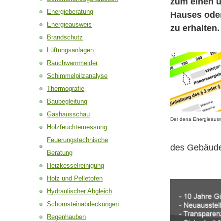
zum einen u
Energieberatung
Hauses ode
Energieausweis
zu erhalten.
Brandschutz
Lüftungsanlagen
Rauchwarnmelder
Schimmelpilzanalyse
Thermografie
Baubegleitung
Gashausschau
Der dena Energieausw
Holzfeuchtemessung
Feuerungstechnische
des Gebäude
Beratung
Heizkesselreinigung
Holz und Pelletofen
Hydraulischer Abgleich
Schornsteinabdeckungen
Regenhauben