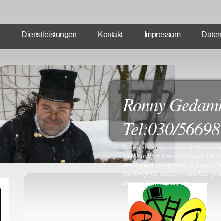
Dienstleistungen
Kontakt
Impressum
Daten
Ronny Gedam
Tel:030/5669
Schornsteinfegermeister & Gebäud
Sachkundiger Asbest ASI nach TRG
Betonbauer (Kaminbau) & Brandsch
Fachkraft für Rauchwarnmelder ge
Energie-Effizienz-Experte