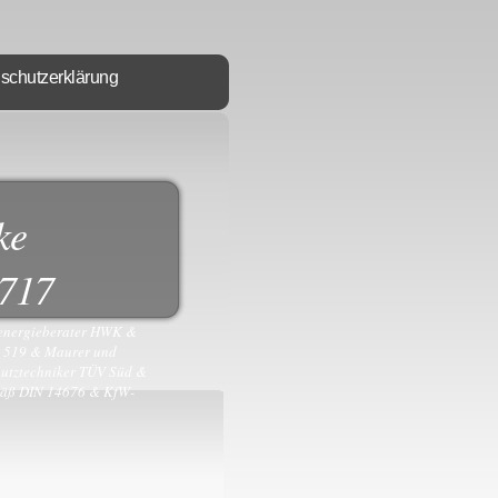
schutzerklärung
ke
8717
eenergieberater HWK &
S 519 & Maurer und
utztechniker TÜV Süd &
mäß DIN 14676 & KfW-